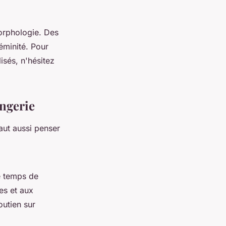
morphologie. Des
éminité. Pour
isés, n'hésitez
ingerie
faut aussi penser
le temps de
les et aux
outien sur