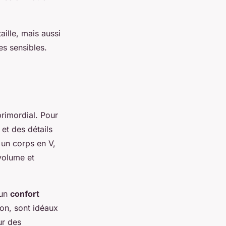
aille, mais aussi
es sensibles.
primordial. Pour
et des détails
 un corps en V,
volume et
 un
confort
ton, sont idéaux
ur des