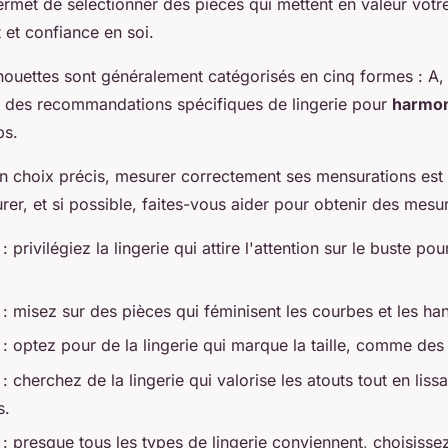
met de sélectionner des pièces qui mettent en valeur votre
 et confiance en soi.
houettes sont généralement catégorisés en cinq formes : A, 
 des recommandations spécifiques de lingerie pour
harmon
ps.
n choix précis, mesurer correctement ses mensurations est c
er, et si possible, faites-vous aider pour obtenir des mesu
: privilégiez la lingerie qui attire l'attention sur le buste pou
: misez sur des pièces qui féminisent les courbes et les ha
: optez pour de la lingerie qui marque la taille, comme des
: cherchez de la lingerie qui valorise les atouts tout en lissa
s.
: presque tous les types de lingerie conviennent, choisisse