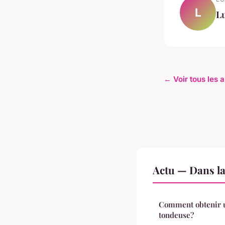
L
L
← Voir tous les a
Actu — Dans l
Comment obtenir u
tondeuse?