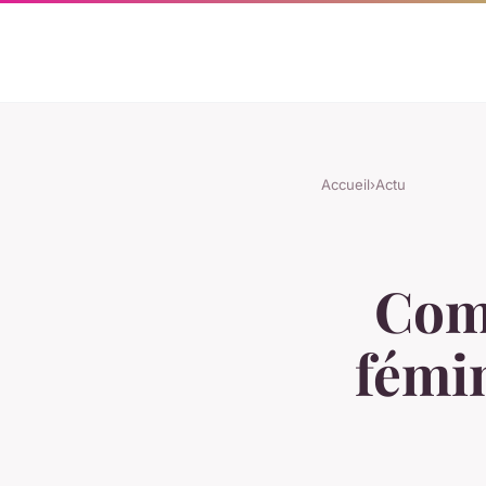
Accueil
›
Actu
Comm
fémin