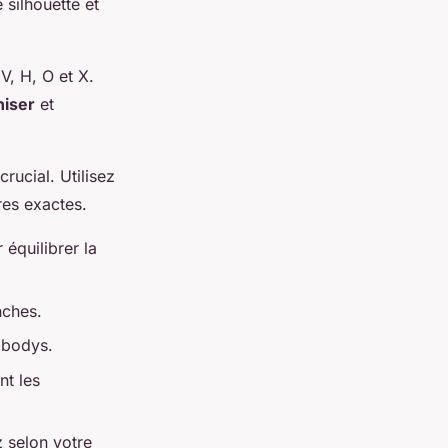
 silhouette et
V, H, O et X.
iser
et
rucial. Utilisez
res exactes.
r équilibrer la
nches.
 bodys.
nt les
z selon votre