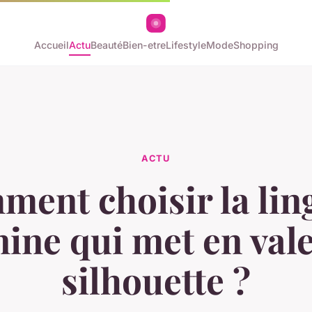
Accueil
Actu
Beauté
Bien-etre
Lifestyle
Mode
Shopping
ACTU
ent choisir la lin
ine qui met en val
silhouette ?