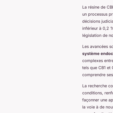
La résine de CB
un processus pro
décisions judic
inférieur à 0,2
législation de 
Les avancées sci
système endoc
complexes entre
tels que CB1 et 
comprendre ses 
La recherche con
conditions, ren
façonner une ap
la voie à de nou