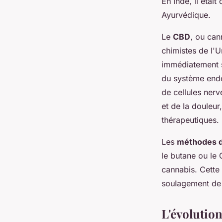
En Inde, il étai
Ayurvédique.
Le
CBD
, ou can
chimistes de l'U
immédiatement su
du système endo
de cellules nerv
et de la douleu
thérapeutiques.
Les
méthodes d
le butane ou le 
cannabis. Cette 
soulagement de l
L'évolution