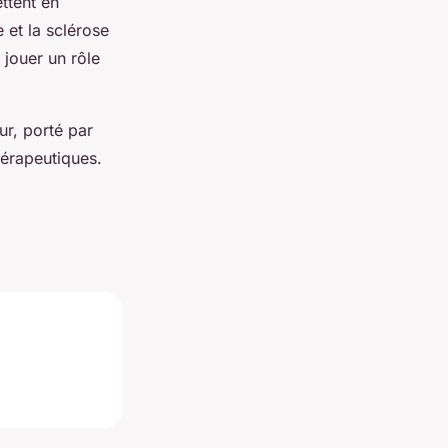
ttent en
 et la sclérose
jouer un rôle
r, porté par
hérapeutiques.