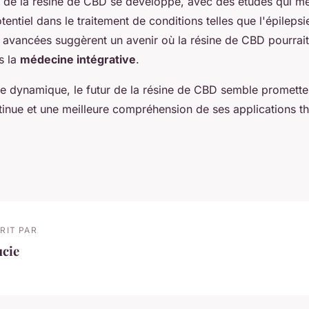
 de la résine de CBD se développe, avec des études qui me
entiel dans le traitement de conditions telles que l'épilepsie
 avancées suggèrent un avenir où la résine de CBD pourrait 
s la
médecine intégrative
.
e dynamique, le futur de la résine de CBD semble prometteu
ntinue et une meilleure compréhension de ses applications t
RIT PAR
ucie