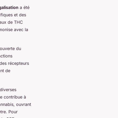
galisation
a été
ifiques et des
 taux de THC
monise avec la
couverte du
actions
 des récepteurs
ant de
 diverses
e contribue à
nnabis, ouvrant
tre. Pour