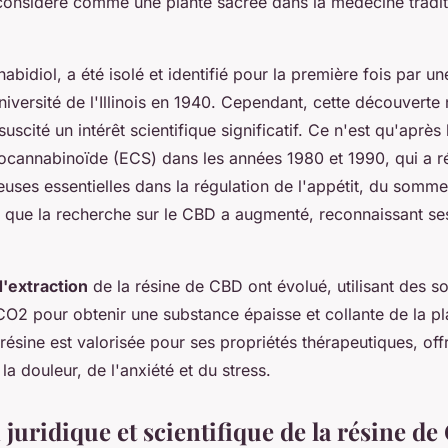
t considéré comme une plante sacrée dans la médecine tradit
nabidiol, a été isolé et identifié pour la première fois par u
niversité de l'Illinois en 1940. Cependant, cette découverte
scité un intérêt scientifique significatif. Ce n'est qu'après
cannabinoïde (ECS) dans les années 1980 et 1990, qui a r
euses essentielles dans la régulation de l'appétit, du somme
r, que la recherche sur le CBD a augmenté, reconnaissant se
'extraction
de la résine de CBD ont évolué, utilisant des 
CO2 pour obtenir une substance épaisse et collante de la pl
résine est valorisée pour ses propriétés thérapeutiques, off
a douleur, de l'anxiété et du stress.
 juridique et scientifique de la résine d