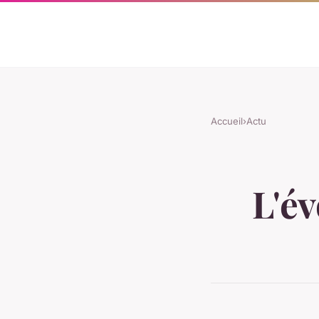
Accueil
›
Actu
L'év