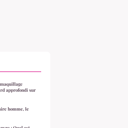
 maquillage
ard approfondi sur
aire homme, le
anvre : Quel est