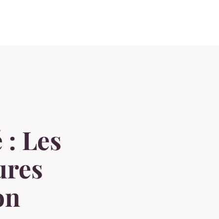
 : Les
ures
on