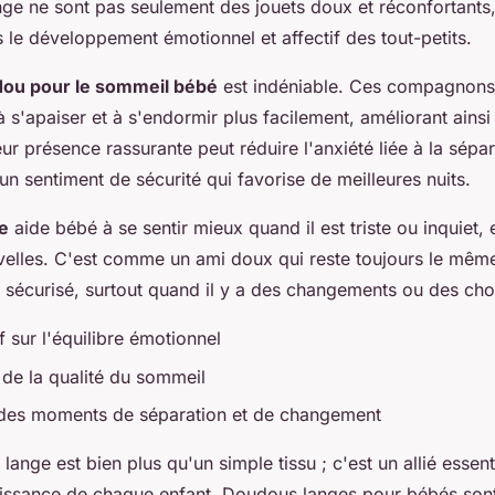
ge ne sont pas seulement des jouets doux et réconfortants, 
s le développement émotionnel et affectif des tout-petits.
dou pour le sommeil bébé
est indéniable. Ces compagnons 
à s'apaiser et à s'endormir plus facilement, améliorant ainsi 
ur présence rassurante peut réduire l'anxiété liée à la sépa
 un sentiment de sécurité qui favorise de meilleures nuits.
e
aide bébé à se sentir mieux quand il est triste ou inquiet, 
elles. C'est comme un ami doux qui reste toujours le même
 sécurisé, surtout quand il y a des changements ou des ch
f sur l'équilibre émotionnel
 de la qualité du sommeil
 des moments de séparation et de changement
 lange est bien plus qu'un simple tissu ; c'est un allié essent
issance de chaque enfant. Doudous langes pour bébés sont