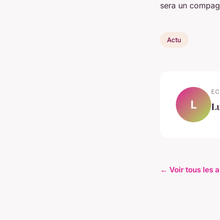
sera un compagn
Actu
EC
L
L
← Voir tous les a