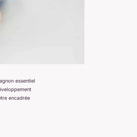
agnon essentiel
 développement
 être encadrée