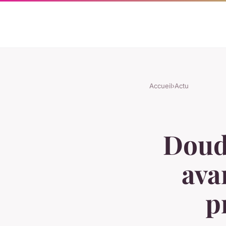
Accueil
›
Actu
Doudo
ava
p