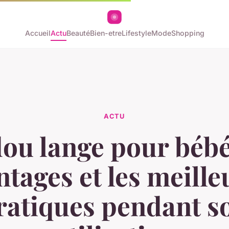
Accueil
Actu
Beauté
Bien-etre
Lifestyle
Mode
Shopping
ACTU
u lange pour bébé
ntages et les meille
ratiques pendant s