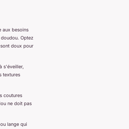
e aux besoins
u doudou. Optez
i sont doux pour
 s'éveiller,
s textures
s coutures
dou ne doit pas
dou lange qui