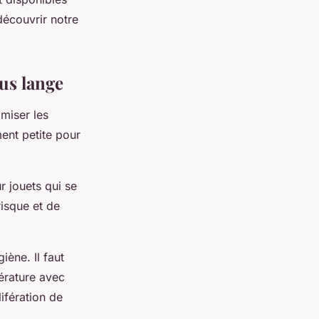
découvrir notre
us lange
imiser les
ment petite pour
r jouets qui se
risque et de
ène. Il faut
érature avec
ifération de